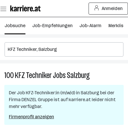
Zum
Anmelden
Seiteninhalt
springen
Jobsuche
Job-Empfehlungen
Job-Alarm
Merkliste
100
KFZ Techniker
Jobs
Salzburg
100
KFZ
Techniker
Der Job
KFZ-Techniker:in (m/w/d)
in
Salzburg
bei der
Jobs
Firma
DENZEL Gruppe
ist auf karriere.at leider nicht
in
mehr verfügbar.
Salzburg
Firmenprofil anzeigen