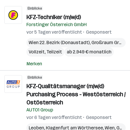
Einblicke
KFZ-Techniker (m/w/d)
Forstinger Österreich GmbH
vor 5 Tagen veröffentlicht
Gesponsert
Wien 22. Bezirk (Donaustadt)
,
Großraum Graz
,
O
Vollzeit, Teilzeit
ab 2.949 € monatlich
Merken
Einblicke
KFZ-Qualitätsmanager (m/w/d)
Purchasing Process - Westösterreich /
Ostösterreich
AUTO1 Group
vor 6 Tagen veröffentlicht
Gesponsert
Leoben
,
Klagenfurt am Wörthersee
,
Wien
,
Graz
,