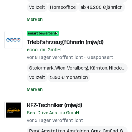
Vollzeit
Homeoffice
ab 46.200 € jährlich
Merken
TriebfahrzeugführerIn (m/w/d)
ecco-rail GmbH
vor 6 Tagen veröffentlicht
Gesponsert
Steiermark
,
Wien
,
Voralberg
,
Kärnten
,
Niederösterreich
Vollzeit
5.190 € monatlich
Merken
KFZ-Techniker (m/w/d)
BestDrive Austria GmbH
vor 5 Tagen veröffentlicht
Perg
,
Amstetten
,
Ansfelden
,
Graz
,
Gmünd
,
Steyr