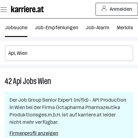
Zum
Anmelden
Seiteninhalt
springen
Jobsuche
Job-Empfehlungen
Job-Alarm
Merkliste
42
Api
Jobs
Wien
42
Api
Jobs
Der Job
Group Senior Expert (m/f/d) - API Production
in
in
Wien
bei der Firma
Octapharma Pharmazeutika
Wien
Produktionsges.m.b.H.
ist auf karriere.at leider
nicht mehr verfügbar.
Firmenprofil anzeigen