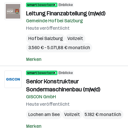
Einblicke
Leitung Finanzabteilung (m/w/d)
Gemeinde Hof bei Salzburg
Heute veröffentlicht
Hof bei Salzburg
Vollzeit
3.560 € – 5.071,88 € monatlich
Merken
Einblicke
Senior Konstrukteur
Sondermaschinenbau (m/w/d)
GISCON GmbH
Heute veröffentlicht
Lochen am See
Vollzeit
5.182 € monatlich
Merken