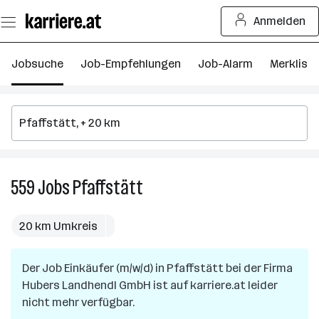
Zum
Anmelden
Seiteninhalt
springen
Jobsuche
Job-Empfehlungen
Job-Alarm
Merkliste
559
Jobs
Pfaffstätt
559
Jobs
in
20 km Umkreis
Pfaffstätt
Der Job
Einkäufer (m/w/d)
in
Pfaffstätt
bei der Firma
Hubers Landhendl GmbH
ist auf karriere.at leider
nicht mehr verfügbar.