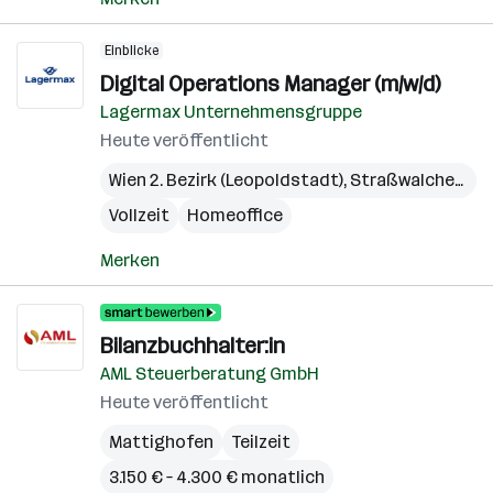
Einblicke
Digital Operations Manager (m/w/d)
Lagermax Unternehmensgruppe
Heute veröffentlicht
Wien 2. Bezirk (Leopoldstadt)
,
Straßwalchen
,
Pr
Vollzeit
Homeoffice
Merken
Bilanzbuchhalter:in
AML Steuerberatung GmbH
Heute veröffentlicht
Mattighofen
Teilzeit
3.150 € – 4.300 € monatlich