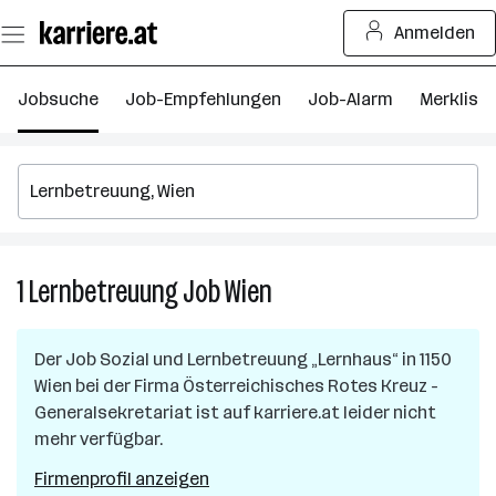
Zum
Anmelden
Seiteninhalt
springen
Jobsuche
Job-Empfehlungen
Job-Alarm
Merkliste
1
Lernbetreuung
Job
Wien
1
Lernbetreuung
Job
Der Job
Sozial und Lernbetreuung „Lernhaus“
in
1150
in
Wien
bei der Firma
Österreichisches Rotes Kreuz -
Wien
Generalsekretariat
ist auf karriere.at leider nicht
mehr verfügbar.
Firmenprofil anzeigen