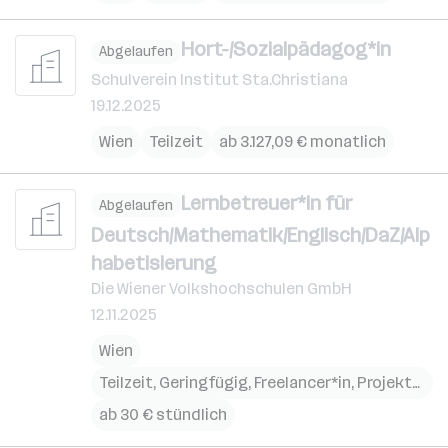
Hort-/Sozialpädagog*in
Abgelaufen
Schulverein Institut Sta.Christiana
19.12.2025
Wien
Teilzeit
ab 3.127,09 € monatlich
Lernbetreuer*in für
Abgelaufen
Deutsch/Mathematik/Englisch/DaZ/Alp
habetisierung
Die Wiener Volkshochschulen GmbH
12.11.2025
Wien
Teilzeit, Geringfügig, Freelancer*in, Projekta
rbeit
ab 30 € stündlich