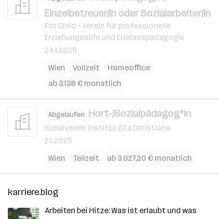
Einzelbetreuer/in oder Sozialarbeiter/in
Pro Child - Verein für professionelle
Erziehungshilfe und Erlebnispädagogik
24.1.2025
Wien
Vollzeit
Homeoffice
ab 3.138 € monatlich
Hort-/Sozialpädagog*in
Abgelaufen
Schulverein Institut Sta.Christiana
2.1.2025
Wien
Teilzeit
ab 3.027,20 € monatlich
karriere.blog
Arbeiten bei Hitze: Was ist erlaubt und was