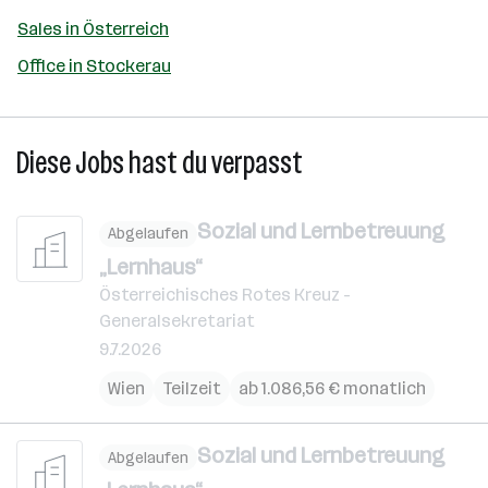
Sales in Österreich
Office in Stockerau
Diese Jobs hast du verpasst
Sozial und Lernbetreuung
Abgelaufen
„Lernhaus“
Österreichisches Rotes Kreuz -
Generalsekretariat
9.7.2026
Wien
Teilzeit
ab 1.086,56 € monatlich
Sozial und Lernbetreuung
Abgelaufen