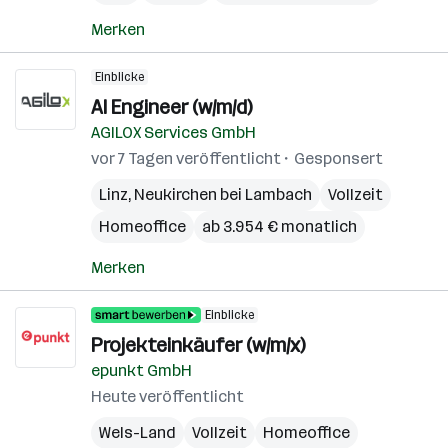
Merken
Einblicke
AI Engineer (w/m/d)
AGILOX Services GmbH
vor 7 Tagen veröffentlicht
Gesponsert
Linz
,
Neukirchen bei Lambach
Vollzeit
Homeoffice
ab 3.954 € monatlich
Merken
Einblicke
Projekteinkäufer (w/m/x)
epunkt GmbH
Heute veröffentlicht
Wels-Land
Vollzeit
Homeoffice