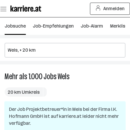
Zum
Anmelden
Seiteninhalt
springen
Jobsuche
Job-Empfehlungen
Job-Alarm
Merkliste
Mehr als 1.000
Jobs
Wels
Mehr
als
1.000
20 km Umkreis
Jobs
in
Der Job
Projektbetreuer*in
in
Wels
Wels
bei der Firma
I.K.
Hofmann GmbH
ist auf karriere.at leider nicht mehr
verfügbar.