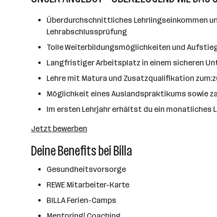
Überdurchschnittliches Lehrlingseinkommen und
Lehrabschlussprüfung
Tolle Weiterbildungsmöglichkeiten und Aufstie
Langfristiger Arbeitsplatz in einem sicheren 
Lehre mit Matura und Zusatzqualifikation zum:
Möglichkeit eines Auslandspraktikums sowie za
Im ersten Lehrjahr erhältst du ein monatliches 
Jetzt bewerben
Deine Benefits bei Billa
Gesundheitsvorsorge
REWE Mitarbeiter-Karte
BILLA Ferien-Camps
Mentoring/ Coaching