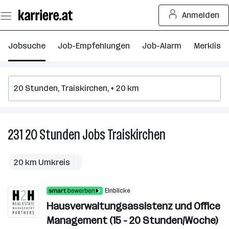
Zum
Anmelden
Seiteninhalt
springen
Jobsuche
Job-Empfehlungen
Job-Alarm
Merkliste
231
20 Stunden
Jobs
Traiskirchen
231
20
Stunden
20 km Umkreis
Jobs
in
Einblicke
Traiskirchen
Hausverwaltungsassistenz und Office
Management (15 - 20 Stunden/Woche)