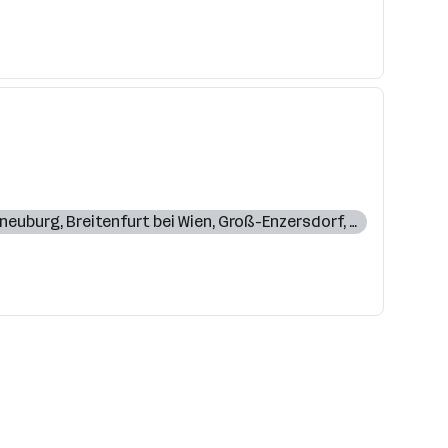
neuburg
,
Breitenfurt bei Wien
,
Groß-Enzersdorf
,
St. Pölten
,
Ho