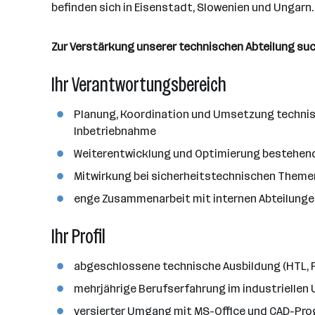
d
e
befinden sich in Eisenstadt, Slowenien und Ungarn.
e
e
o
b
i
n
r
e
t
Zur Verstärkung unserer technischen Abteilung such
t
r
e
e
Ihr Verantwortungsbereich
r
*
i
Planung, Koordination und Umsetzung technisch
n
Inbetriebnahme
n
Weiterentwicklung und Optimierung bestehen
e
Mitwirkung bei sicherheitstechnischen Theme
n
a
enge Zusammenarbeit mit internen Abteilunge
n
Ihr Profil
z
a
h
abgeschlossene technische Ausbildung (HTL, F
l
mehrjährige Berufserfahrung im industriellen 
versierter Umgang mit MS-Office und CAD-Pro