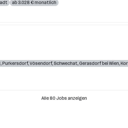
tadt
ab 3.028 € monatlich
d
,
Purkersdorf
,
Vösendorf
,
Schwechat
,
Gerasdorf bei Wien
,
Kor
Alle 80 Jobs anzeigen