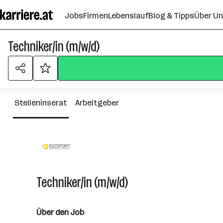
Zum
Jobs
Firmen
Lebenslauf
Blog & Tipps
Über U
Seiteninhalt
springen
Techniker/in (m/w/d)
Stelleninserat
Arbeitgeber
Techniker/in (m/w/d)
Über den Job