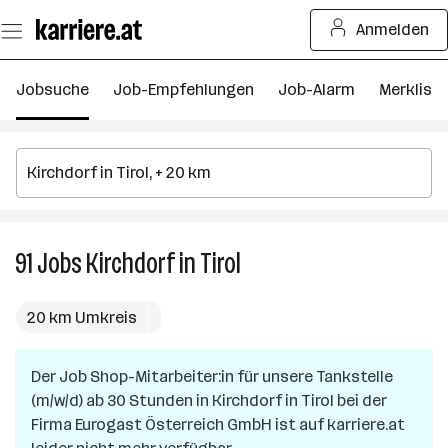
Zum
Anmelden
Seiteninhalt
springen
Jobsuche
Job-Empfehlungen
Job-Alarm
Merkliste
91
Jobs
Kirchdorf in Tirol
91
Jobs
in
20 km Umkreis
Kirchdorf
in
Der Job
Shop-Mitarbeiter:in für unsere Tankstelle
Tirol
(m/w/d) ab 30 Stunden
in
Kirchdorf in Tirol
bei der
Firma
Eurogast Österreich GmbH
ist auf karriere.at