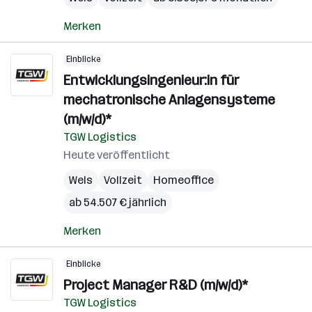
Merken
Einblicke
Entwicklungsingenieur:in für
mechatronische Anlagensysteme
(m/w/d)*
TGW Logistics
Heute veröffentlicht
Wels
Vollzeit
Homeoffice
ab 54.507 € jährlich
Merken
Einblicke
Project Manager R&D (m/w/d)*
TGW Logistics