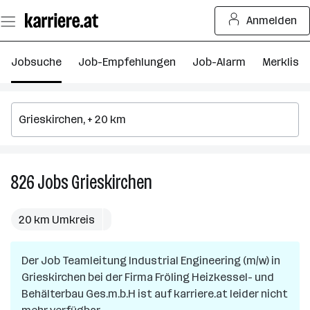
Zum
Anmelden
Seiteninhalt
springen
Jobsuche
Job-Empfehlungen
Job-Alarm
Merkliste
826
Jobs
Grieskirchen
826
Jobs
in
20 km Umkreis
Grieskirchen
Der Job
Teamleitung Industrial Engineering (m/w)
in
Grieskirchen
bei der Firma
Fröling Heizkessel- und
Behälterbau Ges.m.b.H
ist auf karriere.at leider nicht