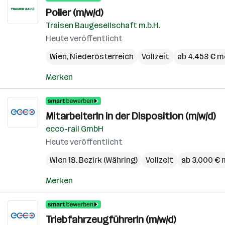
Polier (m/w/d)
Traisen Baugesellschaft m.b.H.
Heute veröffentlicht
Wien
,
Niederösterreich
Vollzeit
ab 4.453 € m
Merken
MitarbeiterIn in der Disposition (m/w/d)
ecco-rail GmbH
Heute veröffentlicht
Wien 18. Bezirk (Währing)
Vollzeit
ab 3.000 € 
Merken
TriebfahrzeugführerIn (m/w/d)