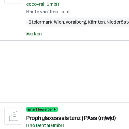
ecco-rail GmbH
Heute veröffentlicht
Steiermark
,
Wien
,
Voralberg
,
Kärnten
,
Niederöst
Merken
Prophylaxeassistenz / PAss (m/w/d)
H4o Dental GmbH