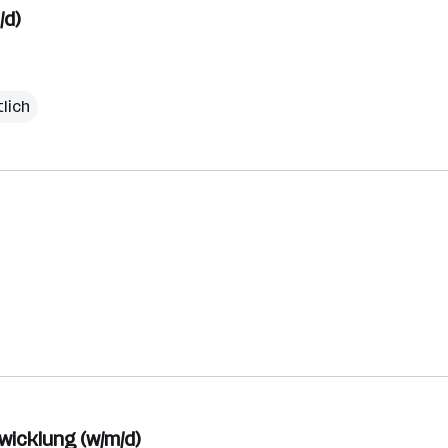
/d)
lich
icklung (w/m/d)