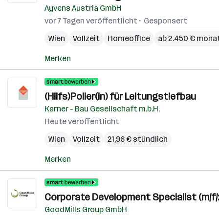
Ayvens Austria GmbH
vor 7 Tagen veröffentlicht
Gesponsert
Wien
Vollzeit
Homeoffice
ab 2.450 € monat
Merken
(Hilfs)Polier(in) für Leitungstiefbau
Karner - Bau Gesellschaft m.b.H.
Heute veröffentlicht
Wien
Vollzeit
21,96 € stündlich
Merken
Corporate Development Specialist (m/f/
GoodMills Group GmbH