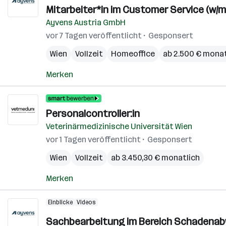
Mitarbeiter*in im Customer Service (w/m
Ayvens Austria GmbH
vor 7 Tagen veröffentlicht
Gesponsert
Wien
Vollzeit
Homeoffice
ab 2.500 € monat
Merken
Personalcontroller:in
Veterinärmedizinische Universität Wien
vor 1 Tagen veröffentlicht
Gesponsert
Wien
Vollzeit
ab 3.450,30 € monatlich
Merken
Einblicke
Videos
Sachbearbeitung im Bereich Schadenabw