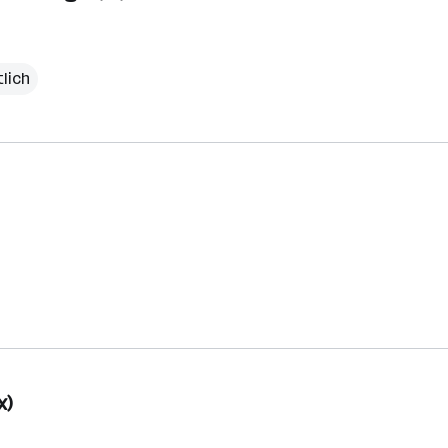
lich
x)