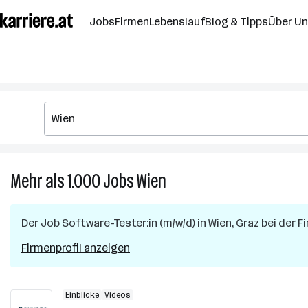
Zum
Jobs
Firmen
Lebenslauf
Blog & Tipps
Über U
Seiteninhalt
springen
Mehr als 1.000
Jobs
Wien
Mehr
als
1.000
Der Job
Software-Tester:in (m/w/d)
in
Wien, Graz
bei der F
Jobs
in
Firmenprofil anzeigen
Wien
Einblicke
Videos