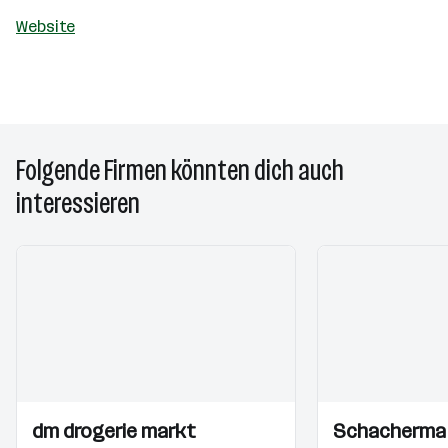
Website
Folgende Firmen könnten dich auch
interessieren
Einblicke
Einblicke
Einblicke
Einblicke
dm drogerie markt
Schacherma
Videos
Videos