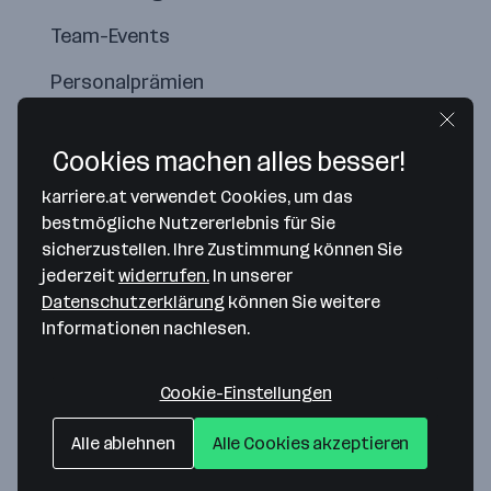
Team-Events
Personalprämien
Cookies machen alles besser!
karriere.at verwendet Cookies, um das
bestmögliche Nutzererlebnis für Sie
sicherzustellen. Ihre Zustimmung können Sie
jederzeit
widerrufen.
In unserer
Datenschutzerklärung
können Sie weitere
Informationen nachlesen.
Map data ©2026 Google
Cookie-Einstellungen
WITASEK Pflanzenschutz GmbH
Alle ablehnen
Alle Cookies akzeptieren
Mozartstraße 1a
9560 Feldkirchen in Kärnten
— Route berechnen