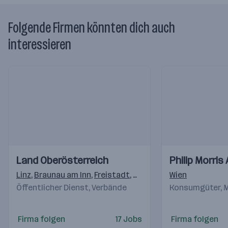
Folgende Firmen könnten dich auch
interessieren
Einblicke
Einblicke
Einblicke
Einblicke
Land Oberösterreich
Philip Morri
Videos
Videos
Linz
,
Braunau am Inn
,
Freistadt
,
Gmunden
,
Wien
Grieskirchen
,
K
Öffentlicher Dienst, Verbände
Konsumgüter, M
Firma folgen
17 Jobs
Firma folgen