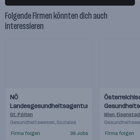
Folgende Firmen könnten dich auch
interessieren
Einblicke
Einblicke
Einblicke
Einblicke
NÖ
Österreichis
Videos
Videos
Landesgesundheitsagentur
Gesundheit
St. Pölten
Wien
,
Eisenstad
Gesundheitswesen, Soziales
Gesundheitswes
Firma folgen
36 Jobs
Firma folgen