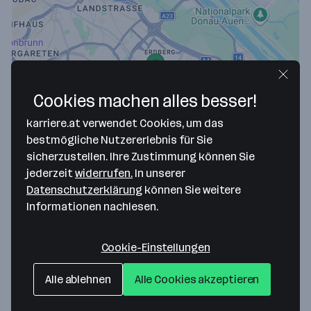
Cookies machen alles besser!
Map data ©2026 Google
karriere.at verwendet Cookies, um das
bestmögliche Nutzererlebnis für Sie
Pflege Simmering - Wiener
sicherzustellen. Ihre Zustimmung können Sie
Gesundheitsverbund
jederzeit
widerrufen.
In unserer
Datenschutzerklärung
können Sie weitere
Dittmanngasse 5
Informationen nachlesen.
1110 Wien
— Route berechnen
Webseite
Cookie-Einstellungen
Alle ablehnen
Alle Cookies akzeptieren