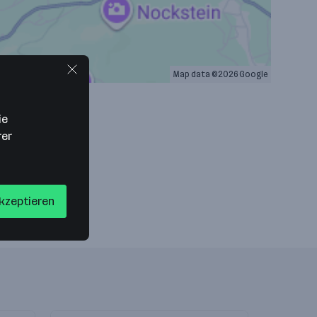
Map data ©2026 Google
ie
rer
akzeptieren