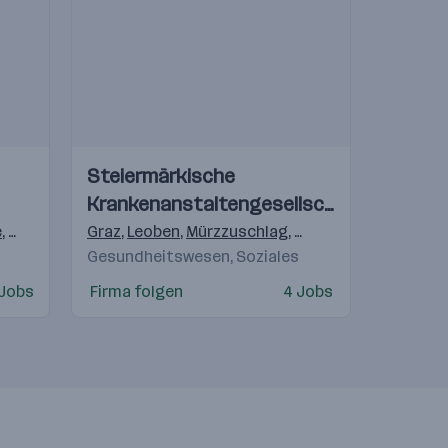
Einblicke
Einblicke
Steiermärkische
Videos
Krankenanstaltengesellschaft
(KAGes)
e
,
Pölten
,
Linz
Graz
,
Salzburg
,
Leoben
,
Graz
,
Mürzzuschlag
,
Innsbruck
,
Dornbirn
,
Feldbach
,
Fürstenfel
Gesundheitswesen, Soziales
 Jobs
Firma folgen
4 Jobs