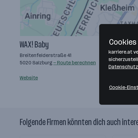
Cookies 
WAX! Baby
karriere.at 
Breitenfelderstraße 41
sicherzustel
5020 Salzburg
— Route berechnen
Datenschutz
Website
Cookie-Eins
Folgende Firmen könnten dich auch inter