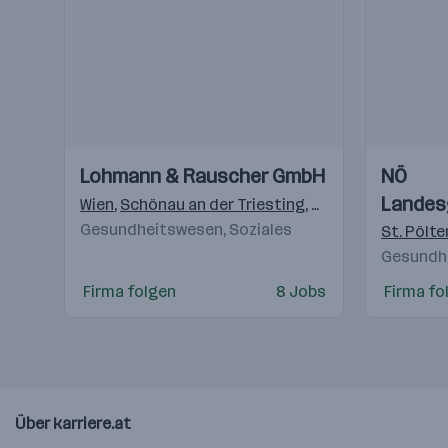
Einblicke
Einblicke
Einblicke
Einblicke
Lohmann & Rauscher GmbH
NÖ
Videos
Videos
Landes
Wien
,
Schönau an der Triesting
,
Graz
Gesundheitswesen, Soziales
St. Pölte
Gesundhe
Firma folgen
8 Jobs
Firma fo
Über karriere.at