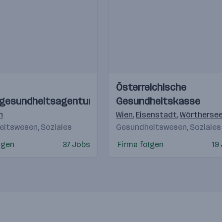
Einblicke
Einblicke
Österreichische
Videos
gesundheitsagentur
Gesundheitskasse
n
Wien
,
Eisenstadt
,
Wörtherse
itswesen, Soziales
Gesundheitswesen, Soziales
lgen
37 Jobs
Firma folgen
19