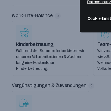
Datenschutz
Work-Life-Balance
9
Cookie-Eins
Kinderbetreuung
Team-
Während der Sommerferien bieten wir
Wir ver
unseren Mitarbeiter:innen 3 Wochen
wie z.B
lang eine kostenlose
Weihna
Kinderbetreuung.
Volksfe
Vergünstigungen & Zuwendungen
9