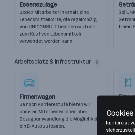
Essenszulage
Geträ
Jede:r Mitarbeiter:in erhält eine
Bei UNI
Lebensmittelkarte, die regelmäßig
Getränk
von UNICONSULT beladen wird und
freien 
zum Kauf von Lebensmitteln
verwendet werden kann.
Arbeitsplatz & Infrastruktur
9
Firmenwagen
Firme
Je nach Karrierestufe bieten wir
Je nach
unseren Mitarbeiter:innen über
erhalte
Cookies 
Bezugsumwandlung die Möglichkeit
Firmen
karriere.at 
ein E-Auto zu leasen.
sicherzustel