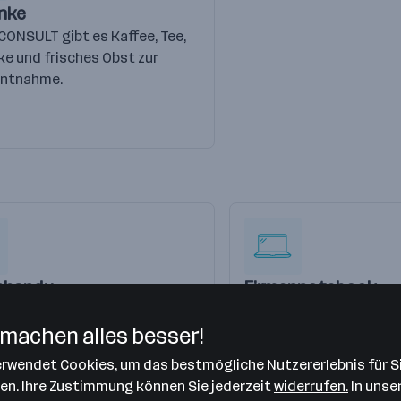
nke
CONSULT gibt es Kaffee, Tee,
e und frisches Obst zur
Entnahme.
nhandy
Firmennotebook
 Karrierestufe und Bedarf
Je nach Karrierestufe 
n unsere Mitarbeiter:innen ein
erhalten unsere Mitarbe
machen alles besser!
handy
Firmennotebook.
verwendet Cookies, um das bestmögliche Nutzererlebnis für S
len. Ihre Zustimmung können Sie jederzeit
widerrufen.
In unse