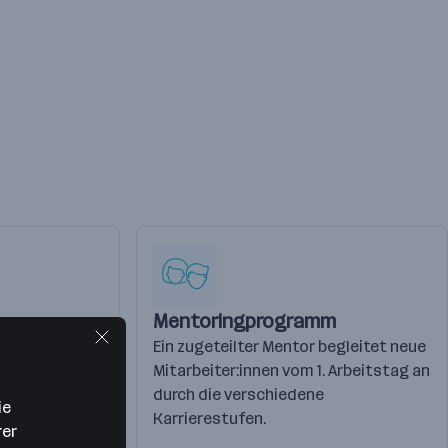
Mentoringprogramm
und Bedarf
Ein zugeteilter Mentor begleitet neue
iter:innen ein
Mitarbeiter:innen vom 1. Arbeitstag an
durch die verschiedene
ie
Karrierestufen.
rer