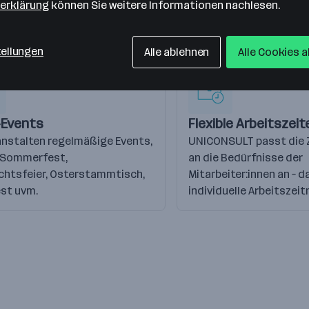
erklärung
können Sie weitere Informationen nachlesen.
tellungen
Alle ablehnen
Alle Cookies 
Events
Flexible Arbeitszeit
anstalten regelmäßige Events,
UNICONSULT passt die 
. Sommerfest,
an die Bedürfnisse der
chtsfeier, Osterstammtisch,
Mitarbeiter:innen an – d
st uvm.
individuelle Arbeitszeit