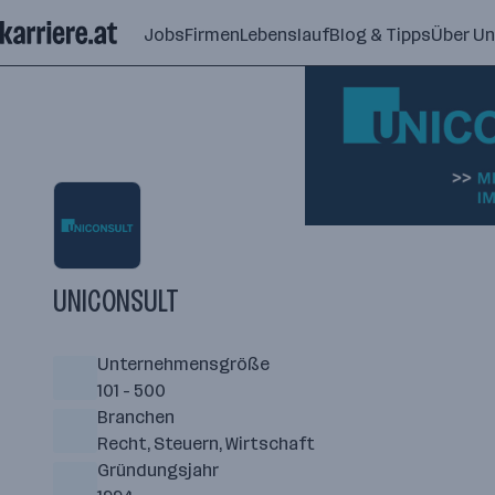
Zum
Jobs
Firmen
Lebenslauf
Blog & Tipps
Über U
Seiteninhalt
springen
UNICONSULT
Unternehmensgröße
101 - 500
Branchen
Recht, Steuern, Wirtschaft
Gründungsjahr