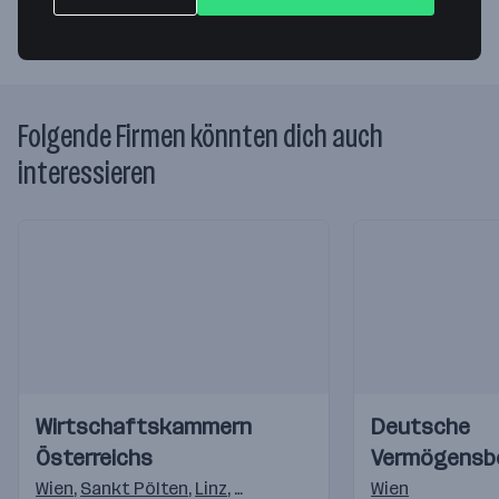
Folgende Firmen könnten dich auch
interessieren
Einblicke
Einblicke
Einblicke
Einblicke
Wirtschaftskammern
Deutsche
Videos
Videos
Österreichs
Vermögensb
AG
Wien
,
Sankt Pölten
,
Linz
,
Salzburg
,
Innsbruck
Wien
,
Feldkirch
,
K