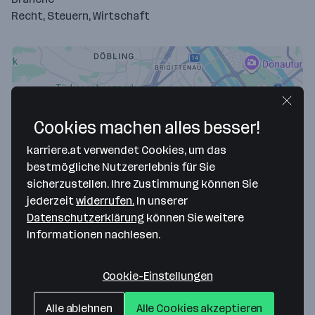
Recht, Steuern, Wirtschaft
Cookies machen alles besser!
karriere.at verwendet Cookies, um das
bestmögliche Nutzererlebnis für Sie
sicherzustellen. Ihre Zustimmung können Sie
Map data ©2026 Google
jederzeit
widerrufen.
In unserer
Datenschutzerklärung
können Sie weitere
Steuerberatung Dr. Helmut Moritz
Informationen nachlesen.
Schottenbastei 6/8
1010 Wien
— Route berechnen
Cookie-Einstellungen
Website
Alle ablehnen
Alle Cookies akzeptieren