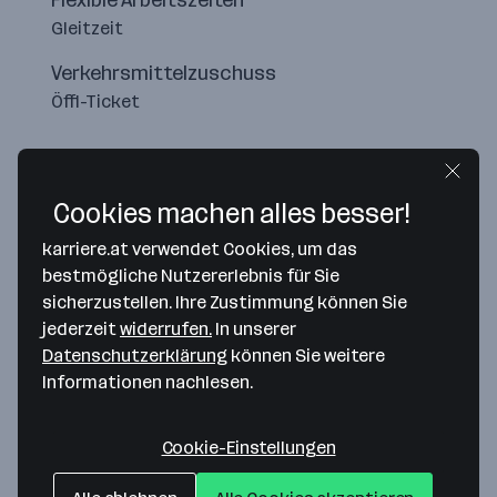
Flexible Arbeitszeiten
Gleitzeit
Verkehrsmittelzuschuss
Öffi-Ticket
Cookies machen alles besser!
karriere.at verwendet Cookies, um das
bestmögliche Nutzererlebnis für Sie
sicherzustellen. Ihre Zustimmung können Sie
jederzeit
widerrufen.
In unserer
Datenschutzerklärung
können Sie weitere
Informationen nachlesen.
Map data ©2026 Google
Schneider Consulting Steuerberatungs
Cookie-Einstellungen
GmbH