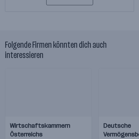
Folgende Firmen könnten dich auch
interessieren
Einblicke
Einblicke
Einblicke
Einblicke
Wirtschaftskammern
Deutsche
Videos
Videos
Österreichs
Vermögensb