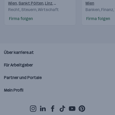
AG
Wien
,
Sankt Pölten
,
Linz
,
Salzburg
,
Innsbruck
Wien
,
Feldkirch
,
K
Recht, Steuern, Wirtschaft
Banken, Finanz,
Firma folgen
Firma folgen
Über karriere.at
Für Arbeitgeber
Partner und Portale
Mein Profil