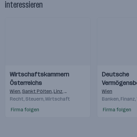
interessieren
Einblicke
Einblicke
Einblicke
Einblicke
Wirtschaftskammern
Deutsche
Videos
Videos
Österreichs
Vermögensb
AG
Wien
,
Sankt Pölten
,
Linz
,
Salzburg
,
Innsbruck
Wien
,
Feldkirch
,
K
Recht, Steuern, Wirtschaft
Banken, Finanz,
Firma folgen
Firma folgen