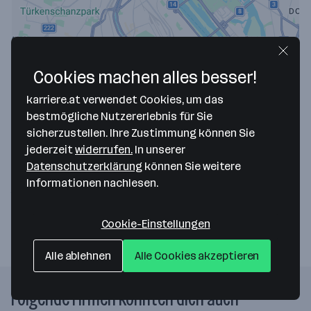
Cookies machen alles besser!
karriere.at verwendet Cookies, um das
bestmögliche Nutzererlebnis für Sie
Map data ©2026 Google
sicherzustellen. Ihre Zustimmung können Sie
jederzeit
widerrufen.
In unserer
Rechtsanwalt. Dr. Harry Fretska
Datenschutzerklärung
können Sie weitere
Biberstraße 22/5
Informationen nachlesen.
1010 Wien
— Route berechnen
Cookie-Einstellungen
Alle ablehnen
Alle Cookies akzeptieren
Folgende Firmen könnten dich auch