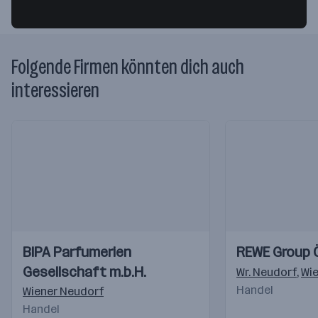
Folgende Firmen könnten dich auch
interessieren
Einblicke
Einblicke
Einblicke
Einblicke
BIPA Parfumerien
REWE Group 
Videos
Videos
Gesellschaft m.b.H.
Wr. Neudorf
,
Wi
Handel
Wiener Neudorf
Handel