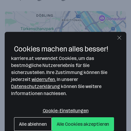
Cookies machen alles besser!
karriere.at verwendet Cookies, um das
bestmögliche Nutzererlebnis für Sie
sicherzustellen. Ihre Zustimmung können Sie
Map data ©2026 Google
jederzeit
widerrufen.
In unserer
Playoke GmbH
Datenschutzerklärung
können Sie weitere
Informationen nachlesen.
Wipplingerstr. 32/20A
1010 Wien
— Route berechnen
Cookie-Einstellungen
Website
Alle ablehnen
Alle Cookies akzeptieren