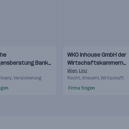
Einblicke
he
WKO Inhouse GmbH der
Videos
ensberatung Bank
Wirtschaftskammern
Österreichs
irch
,
Klagenfurt
,
Graz
,
Eisenstadt
Wien
,
Linz
Finanz, Versicherung
Recht, Steuern, Wirtschaft
lgen
Firma folgen