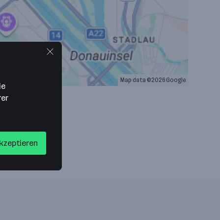
Map data ©2026 Google
ie
rer
akzeptieren