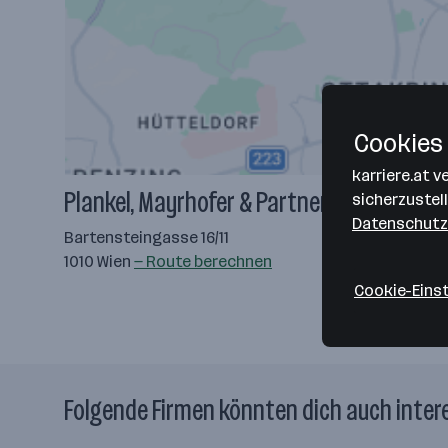
Cookies 
karriere.at 
Plankel, Mayrhofer & Partner
sicherzustel
Datenschutz
Bartensteingasse 16/11
1010 Wien
— Route berechnen
Cookie-Eins
Folgende Firmen könnten dich auch inter