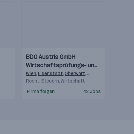
Einblicke
Einblicke
BDO Austria GmbH
Videos
Wirtschaftsprüfungs- und
Steuerberatungsgesellschaft
Wien
,
Eisenstadt
,
Oberwart
,
Klagenfurt
,
Wolfsber
Recht, Steuern, Wirtschaft
Firma folgen
42 Jobs