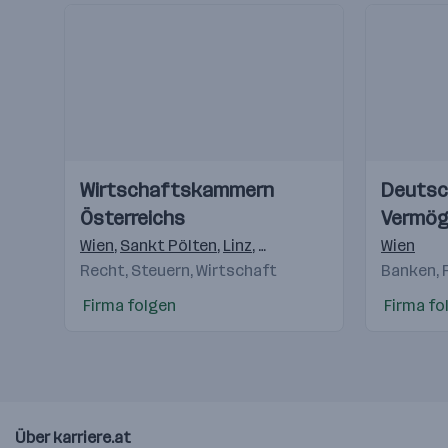
Einblicke
Einblicke
Einblicke
Einblicke
Wirtschaftskammern
Deutsc
Videos
Videos
Österreichs
Vermög
AG
Wien
,
Sankt Pölten
,
Linz
,
Salzburg
,
Innsbruck
Wien
,
Feldk
Recht, Steuern, Wirtschaft
Banken, 
Firma folgen
Firma fo
Über karriere.at