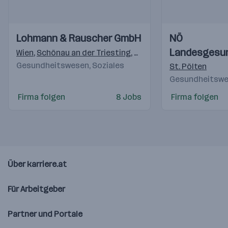
Einblicke
Einblicke
Einblicke
Einblicke
Lohmann & Rauscher GmbH
NÖ
Videos
Videos
Landesgesu
Wien
,
Schönau an der Triesting
,
Graz
Gesundheitswesen, Soziales
St. Pölten
Gesundheitswes
Firma folgen
8 Jobs
Firma folgen
Über karriere.at
Für Arbeitgeber
Partner und Portale