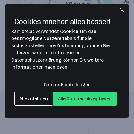
Cookies machen alles besser!
karriere.at verwendet Cookies, um das
Map data ©2026 Google
bestmögliche Nutzererlebnis für Sie
PBK Textilhandels GmbH
sicherzustellen. Ihre Zustimmung können Sie
jederzeit
widerrufen.
In unserer
Mariahilfer Straße 19-21/11
Datenschutzerklärung
können Sie weitere
1060 Wien
— Route berechnen
Informationen nachlesen.
Cookie-Einstellungen
Alle ablehnen
Alle Cookies akzeptieren
Folgende Firmen könnten dich auch
interessieren