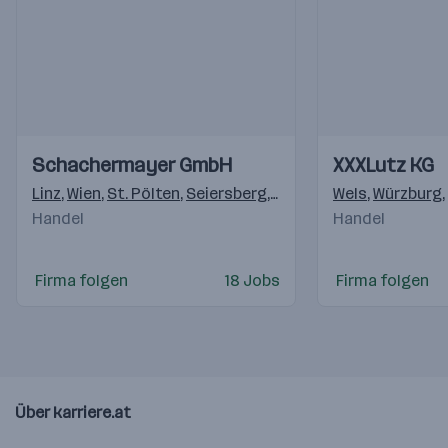
Einblicke
Einblicke
Einblicke
Einblicke
Schachermayer GmbH
XXXLutz KG
Videos
Videos
Linz
,
Wien
,
St. Pölten
,
Seiersberg
,
Villach
,
Innsbruck
Wels
,
Würzburg
,
Siez
,
Handel
Handel
Firma folgen
18 Jobs
Firma folgen
Über karriere.at