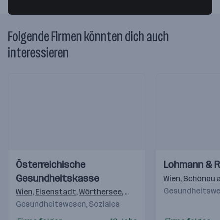
Folgende Firmen könnten dich auch
interessieren
Einblicke
Einblicke
Einblicke
Einblicke
Österreichische
Lohmann & 
Videos
Videos
Gesundheitskasse
Wien
,
Schönau a
Gesundheitswes
Wien
,
Eisenstadt
,
Wörthersee
,
Pölten
,
Linz
,
Salzburg
,
Gra
Gesundheitswesen, Soziales