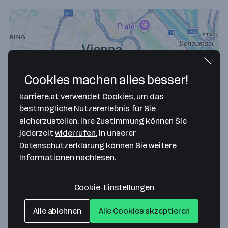
Cookies machen alles besser!
karriere.at verwendet Cookies, um das
bestmögliche Nutzererlebnis für Sie
Map data ©2026 Google
sicherzustellen. Ihre Zustimmung können Sie
jederzeit
widerrufen.
In unserer
Mikroskopzahnarzt DDr. KLaus Kotschy
Datenschutzerklärung
können Sie weitere
Goldeggasse 2/4
Informationen nachlesen.
1040 Wien
— Route berechnen
Cookie-Einstellungen
Website
Alle ablehnen
Alle Cookies akzeptieren