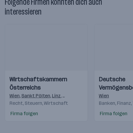
Folgende Firmen könnten dich auch
interessieren
Einblicke
Einblicke
Einblicke
Einblicke
Wirtschaftskammern
Deutsche
Videos
Videos
Österreichs
Vermögensb
AG
Wien
,
Sankt Pölten
,
Linz
,
Salzburg
,
Innsbruck
Wien
,
Feldkirch
,
K
Recht, Steuern, Wirtschaft
Banken, Finanz,
Firma folgen
Firma folgen