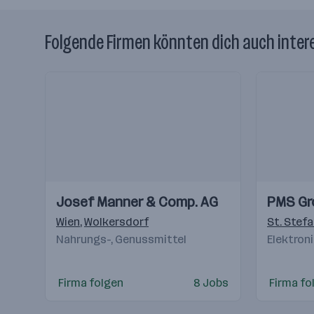
Folgende Firmen könnten dich auch inter
Einblicke
Einblicke
Einblicke
Einblicke
Josef Manner & Comp. AG
PMS Gr
Videos
Videos
Wien
,
Wolkersdorf
St. Stefa
Nahrungs-, Genussmittel
Elektron
Firma folgen
8 Jobs
Firma fo