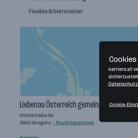
Flexible Arbeitszeiten
Cookies 
karriere.at 
sicherzustel
Datenschutz
Liebenau Österreich gemeinnützige Gmb
Cookie-Eins
Kirchstraße 9a
6900 Bregenz
— Route berechnen
Website