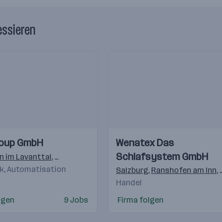
essieren
Einblicke
Einblicke
oup GmbH
Wenatex Das
Videos
Schlafsystem GmbH
n im Lavanttal
,
Wolfsberg
,
Schwadorf bei Wien
,
Kapfenberg
,
K
ik, Automatisation
Salzburg
,
Ranshofen am Inn
,
Handel
lgen
9 Jobs
Firma folgen