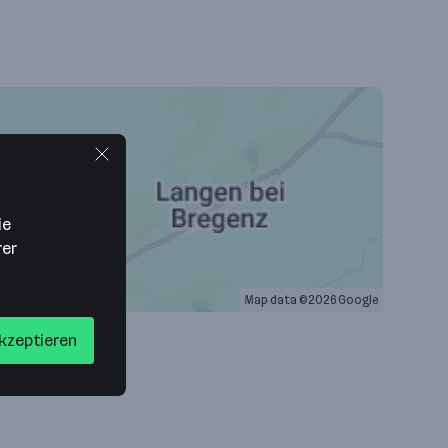
ie
rer
Map data ©2026 Google
akzeptieren