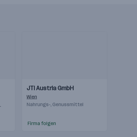
Einblicke
Einblicke
JTI Austria GmbH
Videos
undl
,
Puch
Wien
Nahrungs-, Genussmittel
Freilassing
,
Langenhagen
,
München
,
Brixen (BZ)
,
Staad (SG)
Firma folgen