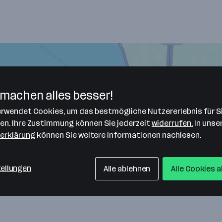
machen alles besser!
verwendet Cookies, um das bestmögliche Nutzererlebnis für S
len. Ihre Zustimmung können Sie jederzeit
widerrufen.
In unse
erklärung
können Sie weitere Informationen nachlesen.
H
tellungen
Alle ablehnen
Alle Cookies 