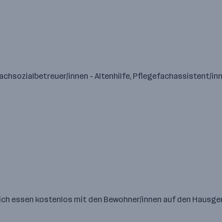
hsozialbetreuer/innen - Altenhilfe, Pflegefachassistent/inn
reich essen kostenlos mit den Bewohner/innen auf den Hausg