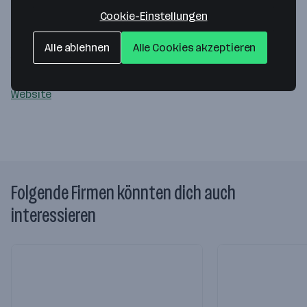
Konrad & Partner Rechtsanwälte GmbH
Cookie-Einstellungen
Rotenturmstraße 13
Alle ablehnen
Alle Cookies akzeptieren
1010 Wien
— Route berechnen
Website
Folgende Firmen könnten dich auch
interessieren