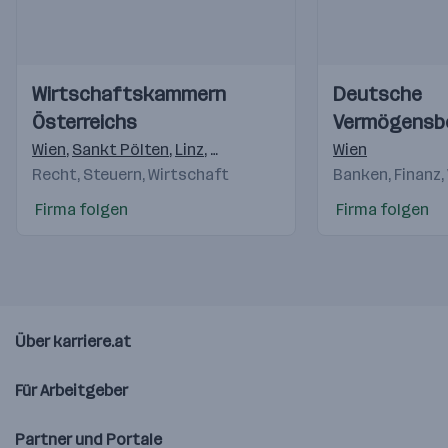
Einblicke
Einblicke
Einblicke
Einblicke
Wirtschaftskammern
Deutsche
Videos
Videos
Österreichs
Vermögensb
AG
Wien
,
Sankt Pölten
,
Linz
,
Salzburg
,
Innsbruck
Wien
,
Feldkirch
,
K
Recht, Steuern, Wirtschaft
Banken, Finanz,
Firma folgen
Firma folgen
Über karriere.at
Für Arbeitgeber
Partner und Portale