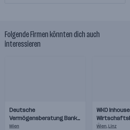
Folgende Firmen könnten dich auch
interessieren
Einblicke
Einblicke
Einblicke
Deutsche
WKO Inhouse
Videos
Videos
Vermögensberatung Bank
Wirtschaft
AG
Österreichs
Wien
Wien
,
Linz