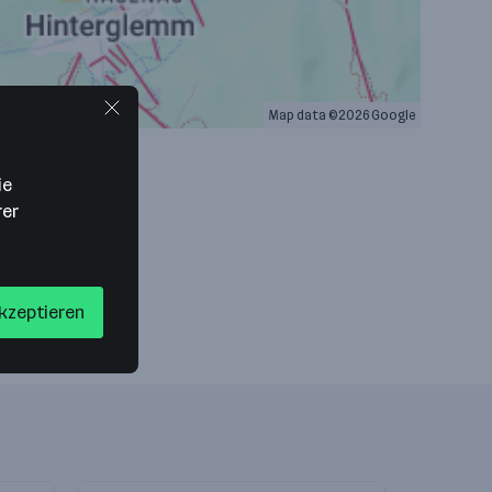
Map data ©2026 Google
ie
rer
akzeptieren