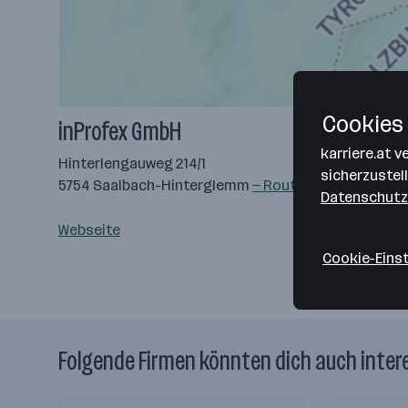
Cookies 
inProfex GmbH
karriere.at 
Hinterlengauweg 214/1
sicherzustel
5754 Saalbach-Hinterglemm
— Route berechnen
Datenschutz
Webseite
Cookie-Eins
Folgende Firmen könnten dich auch inter