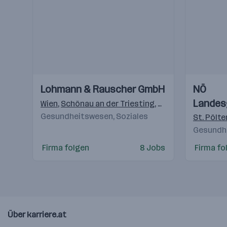
Einblicke
Einblicke
Einblicke
Einblicke
Lohmann & Rauscher GmbH
NÖ
Videos
Videos
Landes
Wien
,
Schönau an der Triesting
,
Graz
Gesundheitswesen, Soziales
St. Pölte
Gesundhe
Firma folgen
8 Jobs
Firma fo
Über karriere.at