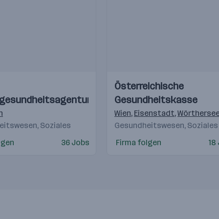
Einblicke
Einblicke
Österreichische
Videos
gesundheitsagentur
Gesundheitskasse
n
Wien
,
Eisenstadt
,
Wörtherse
itswesen, Soziales
Gesundheitswesen, Soziales
lgen
36 Jobs
Firma folgen
18