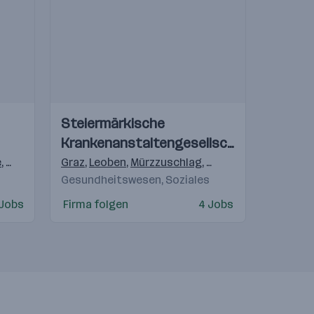
Einblicke
Einblicke
Steiermärkische
Videos
Krankenanstaltengesellschaft
(KAGes)
e
,
Pölten
,
Linz
Graz
,
Salzburg
,
Leoben
,
Graz
,
Mürzzuschlag
,
Innsbruck
,
Dornbirn
,
Feldbach
,
Fürstenfel
Gesundheitswesen, Soziales
 Jobs
Firma folgen
4 Jobs