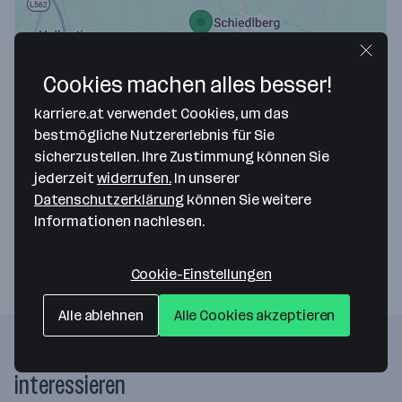
Cookies machen alles besser!
Map data ©2026 Google
karriere.at verwendet Cookies, um das
HOFER JOSEF - GASTRO SHOP
bestmögliche Nutzererlebnis für Sie
sicherzustellen. Ihre Zustimmung können Sie
Karndorfstr. 26
jederzeit
widerrufen.
In unserer
4521 Schiedlberg
— Route berechnen
Datenschutzerklärung
können Sie weitere
Informationen nachlesen.
Website
Cookie-Einstellungen
Alle ablehnen
Alle Cookies akzeptieren
Folgende Firmen könnten dich auch
interessieren