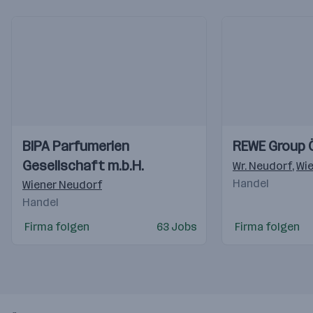
Einblicke
Einblicke
Einblicke
Einblicke
BIPA Parfumerien
REWE Group 
Videos
Videos
Gesellschaft m.b.H.
Wr. Neudorf
,
Wi
Handel
Wiener Neudorf
Handel
Firma folgen
63 Jobs
Firma folgen