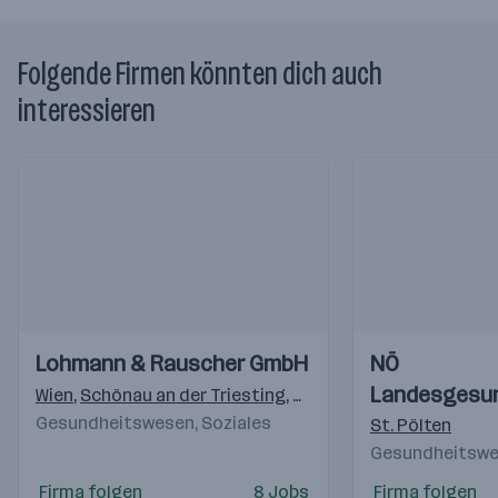
Folgende Firmen könnten dich auch
interessieren
Einblicke
Einblicke
Einblicke
Einblicke
Lohmann & Rauscher GmbH
NÖ
Videos
Videos
Landesgesu
Wien
,
Schönau an der Triesting
,
Graz
Gesundheitswesen, Soziales
St. Pölten
Gesundheitswes
Firma folgen
8 Jobs
Firma folgen