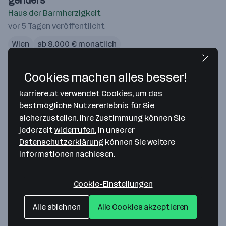
genders
Haus der Barmherzigkeit
vor 5 Tagen veröffentlicht
Wien
ab 8.000 € monatlich
Merken
Cookies machen alles besser!
Sozialarbeiter:in (Akutgeriatrie) - all genders
karriere.at verwendet Cookies, um das
bestmögliche Nutzererlebnis für Sie
Haus der Barmherzigkeit
sicherzustellen. Ihre Zustimmung können Sie
vor 5 Tagen veröffentlicht
jederzeit
widerrufen.
In unserer
Wien
ab 2.905,10 € monatlich
Datenschutzerklärung
können Sie weitere
Informationen nachlesen.
Merken
Cookie-Einstellungen
DGKP | Diplomierte Gesundheits- und
Krankenpflegeperson - all genders
Alle ablehnen
Alle Cookies akzeptieren
Haus der Barmherzigkeit