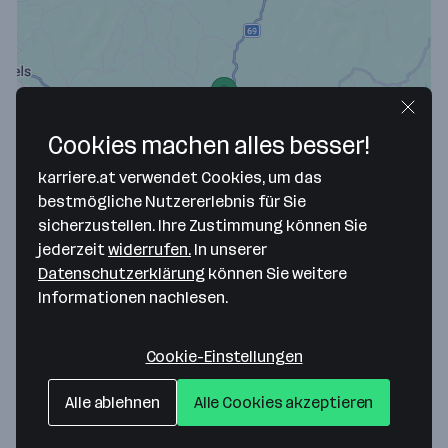
Cookies machen alles besser!
Map data ©2026 Google
karriere.at verwendet Cookies, um das
bestmögliche Nutzererlebnis für Sie
GEBAK Gesundheit-, Behinderten-, Alten- und
sicherzustellen. Ihre Zustimmung können Sie
Krankenbetreuung GesmbH
jederzeit
widerrufen.
In unserer
Datenschutzerklärung
können Sie weitere
Fötschach 160
Informationen nachlesen.
8463 Leutschach
— Route berechnen
Webseite
Cookie-Einstellungen
Alle ablehnen
Alle Cookies akzeptieren