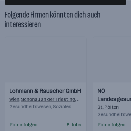
Folgende Firmen könnten dich auch
interessieren
Einblicke
Einblicke
Einblicke
Einblicke
Lohmann & Rauscher GmbH
NÖ
Videos
Videos
Landesgesu
Wien
,
Schönau an der Triesting
,
Graz
Gesundheitswesen, Soziales
St. Pölten
Gesundheitswes
Firma folgen
8 Jobs
Firma folgen