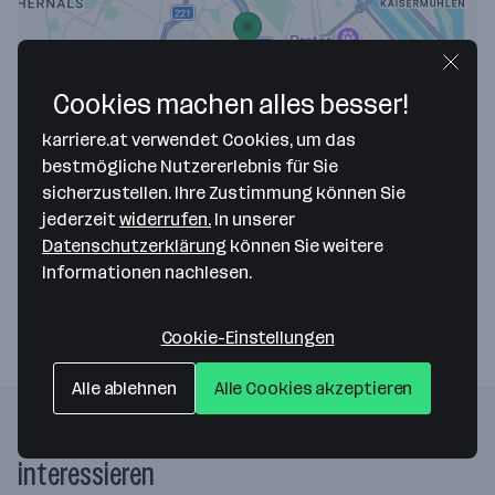
Cookies machen alles besser!
Map data ©2026 Google
karriere.at verwendet Cookies, um das
FinanceTuner Consulting GmbH
bestmögliche Nutzererlebnis für Sie
sicherzustellen. Ihre Zustimmung können Sie
Zelinkagasse 6 / 9b
jederzeit
widerrufen.
In unserer
1010 Wien
— Route berechnen
Datenschutzerklärung
können Sie weitere
Informationen nachlesen.
Website
Cookie-Einstellungen
Alle ablehnen
Alle Cookies akzeptieren
Folgende Firmen könnten dich auch
interessieren