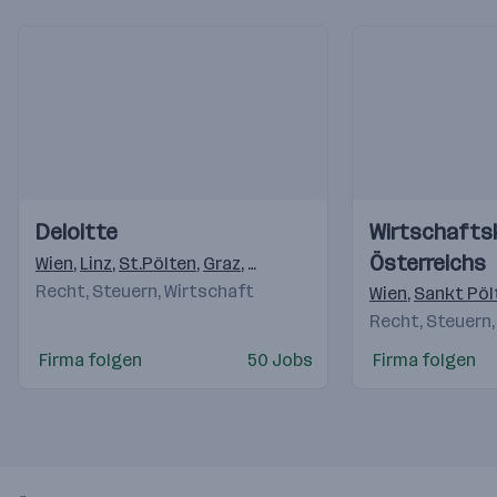
Einblicke
Einblicke
Einblicke
Einblicke
Deloitte
Wirtschaft
Videos
Videos
Österreichs
Wien
,
Linz
,
St.Pölten
,
Graz
,
Salzburg
,
Innsbruck
,
Imst
,
Arlb
Recht, Steuern, Wirtschaft
Wien
,
Sankt Pöl
Recht, Steuern,
Firma folgen
50 Jobs
Firma folgen