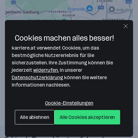
Cookies machen alles besser!
karriere.at verwendet Cookies, um das
Map data ©2026 Google
bestmögliche Nutzererlebnis für Sie
sicherzustellen. Ihre Zustimmung können Sie
Diagnosepraxis für MRT - Dr. Med. Univ.
jederzeit
widerrufen.
In unserer
Stephan Schamp-Hertling
Datenschutzerklärung
können Sie weitere
Informationen nachlesen.
Leopold-Schäftner-Gasse 6
2380 Perchtoldsdorf
— Route berechnen
Cookie-Einstellungen
Alle ablehnen
Alle Cookies akzeptieren