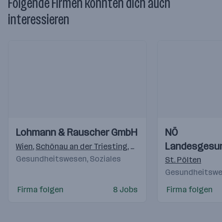
Folgende Firmen könnten dich auch
interessieren
Einblicke
Einblicke
Einblicke
Einblicke
Lohmann & Rauscher GmbH
NÖ
Videos
Videos
Landesgesu
Wien
,
Schönau an der Triesting
,
Graz
Gesundheitswesen, Soziales
St. Pölten
Gesundheitswes
Firma folgen
8 Jobs
Firma folgen