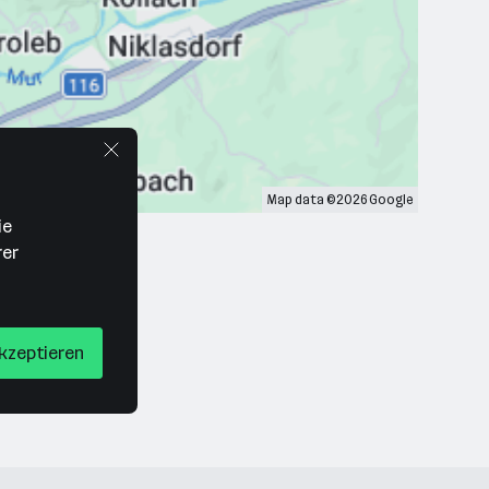
Map data ©2026 Google
ie
rer
akzeptieren