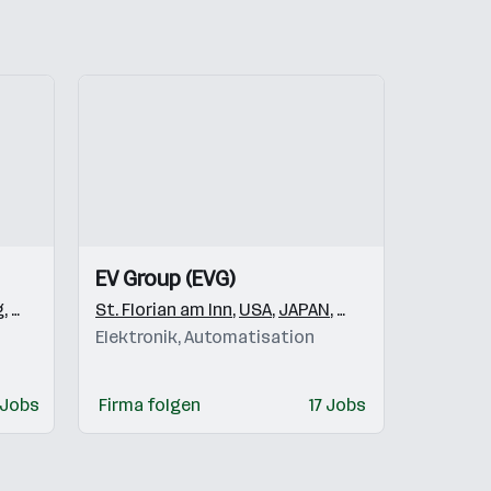
Einblicke
Einblicke
EV Group (EVG)
Videos
g
,
Köstendorf
St. Florian am Inn
,
Elsbethen/Glasenbach
,
USA
,
JAPAN
,
Deutschland
,
KOREA
,
201203
,
Wien
,
TAI
Elektronik, Automatisation
 Jobs
Firma folgen
17 Jobs