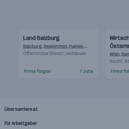
Einblicke
Einblicke
Einblicke
Einblicke
Land Salzburg
Wirtsc
Videos
Videos
Österre
Salzburg
,
Seekirchen
,
Hallein
,
Zell am See
,
Tamswe
Öffentlicher Dienst, Verbände
Wien
,
San
Recht, S
Firma folgen
7 Jobs
Firma fo
Über karriere.at
Für Arbeitgeber