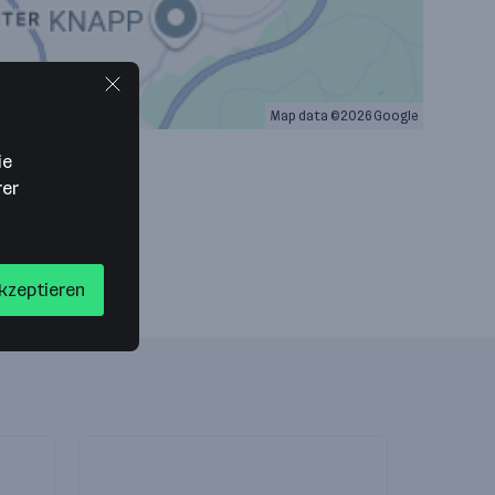
Map data ©2026 Google
ie
rer
akzeptieren