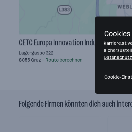
Cookies 
CETC Europa Innovation Industry & Tech
karriere.at 
sicherzustel
Lagergasse 322
Datenschutz
8055 Graz
— Route berechnen
Cookie-Eins
Folgende Firmen könnten dich auch inter