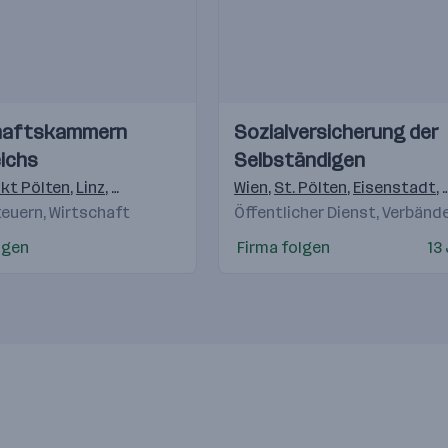
Einblicke
Einblicke
haftskammern
Sozialversicherung der
Videos
ichs
Selbständigen
g
,
St. Johann im Pongau
kt Pölten
,
Linz
,
Salzburg
,
Innsbruck
Wien
,
Feldkirch
,
St. Pölten
,
Klagenfurt
,
Eisenstadt
,
Gra
,
teuern, Wirtschaft
Öffentlicher Dienst, Verbänd
lgen
Firma folgen
13