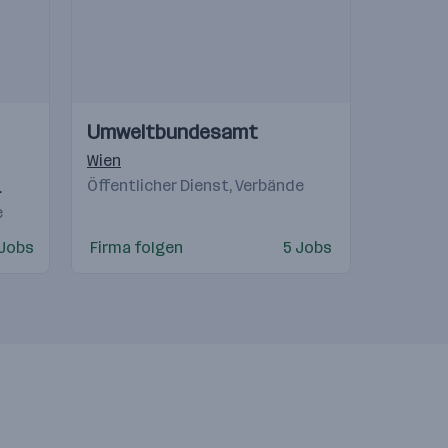
Einblicke
Einblicke
Umweltbundesamt
Videos
Wien
Öffentlicher Dienst, Verbände
z
Salzburg
,
Eisenstadt
,
Linz
,
Innsbruck
,
Feldkirch
,
Graz
,
Klagenfurt
e
 Jobs
Firma folgen
5 Jobs