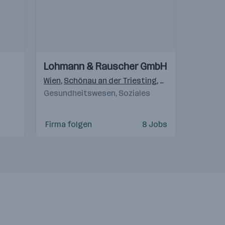
Einblicke
Einblicke
Lohmann & Rauscher GmbH
Videos
birn
Wien
,
Schönau an der Triesting
,
Graz
Gesundheitswesen, Soziales
Firma folgen
8 Jobs