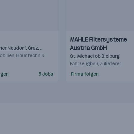
Einblicke
Einblicke
MAHLE Filtersysteme
Videos
Austria GmbH
ner Neudorf
,
Graz
,
Klagenfurt
,
Linz
,
Bergheim
,
Innsbruck
,
Dorn
obilien, Haustechnik
St. Michael ob Bleiburg
Fahrzeugbau, Zulieferer
lgen
5 Jobs
Firma folgen