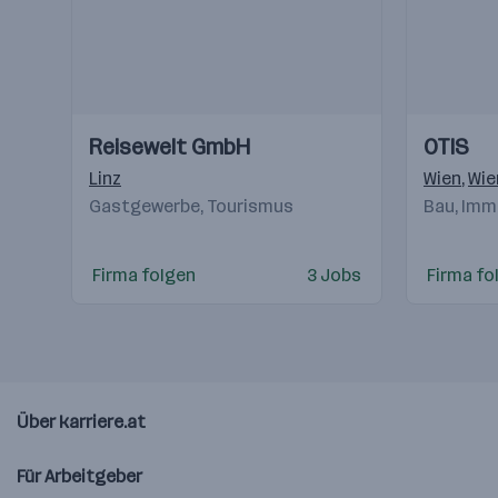
Einblicke
Einblicke
Einblicke
Einblicke
Reisewelt GmbH
OTIS
Videos
Videos
Linz
Wien
,
Wie
Gastgewerbe, Tourismus
Bau, Imm
Firma folgen
3 Jobs
Firma fo
Über karriere.at
Für Arbeitgeber