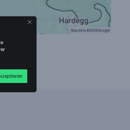
Map data ©2026 Google
ie
rer
akzeptieren