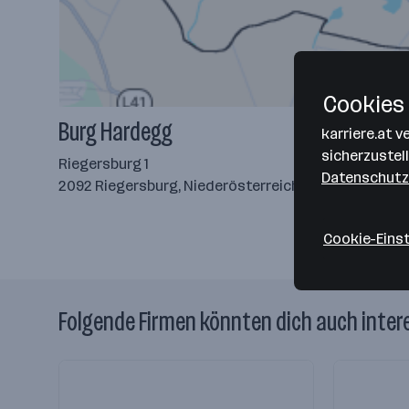
Cookies 
Burg Hardegg
karriere.at 
sicherzustel
Riegersburg 1
Datenschutz
2092 Riegersburg, Niederösterreich
— Route berech
Cookie-Eins
Folgende Firmen könnten dich auch inter