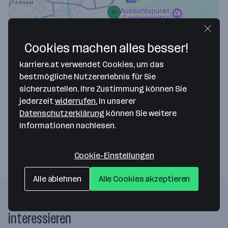
Cookies machen alles besser!
Map data ©2026 Google
karriere.at verwendet Cookies, um das
Borromäus Apotheke KG
bestmögliche Nutzererlebnis für Sie
sicherzustellen. Ihre Zustimmung können Sie
Gaisbergstrasse 20 - Borromäus Apotheke
jederzeit
widerrufen.
In unserer
5020 Salzburg (Stadt)
— Route berechnen
Datenschutzerklärung
können Sie weitere
Informationen nachlesen.
Webseite
Cookie-Einstellungen
Alle ablehnen
Alle Cookies akzeptieren
Folgende Firmen könnten dich auch
interessieren