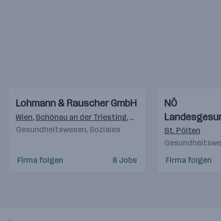
Einblicke
Einblicke
Einblicke
Einblicke
Lohmann & Rauscher GmbH
NÖ
Videos
Videos
Landesgesu
Wien
,
Schönau an der Triesting
,
Graz
Gesundheitswesen, Soziales
St. Pölten
Gesundheitswes
Firma folgen
8 Jobs
Firma folgen