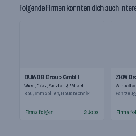
Folgende Firmen könnten dich auch inter
Einblicke
Einblicke
Einblicke
Einblicke
BUWOG Group GmbH
ZKW Gr
Videos
Videos
Wien
,
Graz
,
Salzburg
,
Villach
Wieselbu
Bau, Immobilien, Haustechnik
Fahrzeugb
Firma folgen
3 Jobs
Firma fo