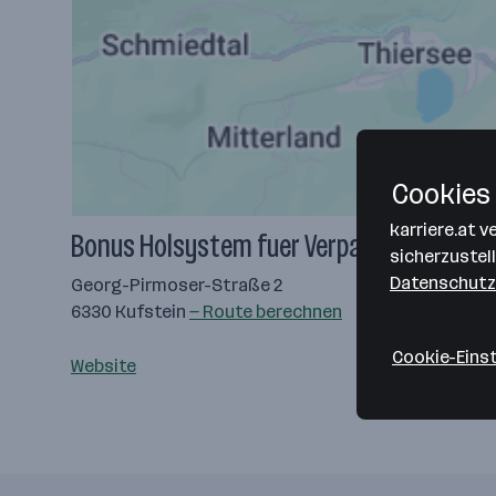
Cookies 
karriere.at 
Bonus Holsystem fuer Verpackungen Gmb
sicherzustel
Datenschutz
Georg-Pirmoser-Straße 2
6330 Kufstein
— Route berechnen
Cookie-Eins
Website