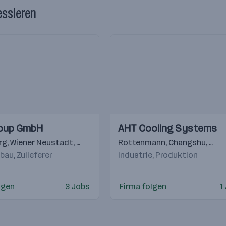
essieren
Einblicke
Einblicke
oup GmbH
AHT Cooling Systems
Videos
rg
,
Wiener Neustadt
,
Dalian Shi, Liaoning Sheng, China
Rottenmann
,
Changshu
,
Silao, 
,
Nave
au, Zulieferer
Industrie, Produktion
lgen
3 Jobs
Firma folgen
1