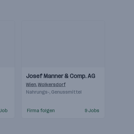
Einblicke
Einblicke
Josef Manner & Comp. AG
Videos
México
gantes - SC Brasil
,
USA
,
Vratimov
Wien
,
Wolkersdorf
,
Ladson
,
Olomouc, Czech Republic
,
Milton Keynes
,
San Sébastian de 
,
Krušovce
,
Inc
Nahrungs-, Genussmittel
 Job
Firma folgen
9 Jobs