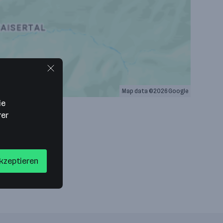
Map data ©2026 Google
ie
rer
akzeptieren