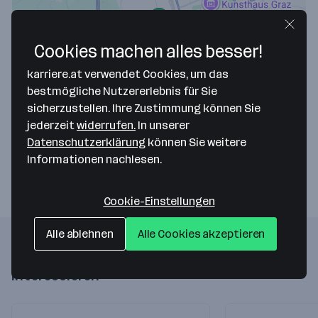
Cookies machen alles besser!
karriere.at verwendet Cookies, um das
Map data ©2026 Google
bestmögliche Nutzererlebnis für Sie
Augenklinik Steiermark
sicherzustellen. Ihre Zustimmung können Sie
jederzeit
widerrufen.
In unserer
Mälzereigasse 4 4
Datenschutzerklärung
können Sie weitere
8020 Graz
— Route berechnen
Informationen nachlesen.
Cookie-Einstellungen
Alle ablehnen
Alle Cookies akzeptieren
Folgende Firmen könnten dich auch
interessieren