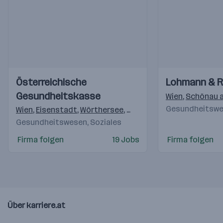
Einblicke
Einblicke
Einblicke
Einblicke
Österreichische
Lohmann & 
Videos
Videos
Gesundheitskasse
Wien
,
Schönau a
Gesundheitswes
Wien
,
Eisenstadt
,
Wörthersee
,
Pölten
,
Linz
,
Salzburg
,
Gra
Gesundheitswesen, Soziales
Firma folgen
19 Jobs
Firma folgen
Über karriere.at