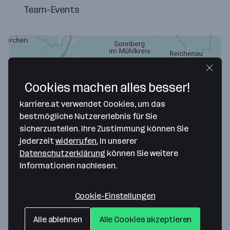
Team-Events
Cookies machen alles besser!
karriere.at verwendet Cookies, um das
bestmögliche Nutzererlebnis für Sie
sicherzustellen. Ihre Zustimmung können Sie
jederzeit
widerrufen.
In unserer
Map data ©2026 Google
Datenschutzerklärung
können Sie weitere
Auer Landmaschinenbau GmbH
Informationen nachlesen.
Hofstätte 14
4202 Hellmonsödt
— Route berechnen
Cookie-Einstellungen
Alle ablehnen
Alle Cookies akzeptieren
Webseite