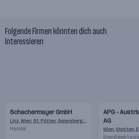
Folgende Firmen könnten dich auch
interessieren
Einblicke
Einblicke
Einblicke
Einblicke
Schachermayer GmbH
APG - Austri
Videos
Videos
AG
Linz
,
Wien
,
St. Pölten
,
Seiersberg
,
Villach
,
Innsbruck
,
Siez
Handel
Wien
,
Stetten
,
E
Energiewirtsch