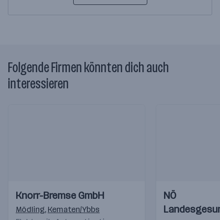
Folgende Firmen könnten dich auch
interessieren
Einblicke
Einblicke
Einblicke
Einblicke
Knorr-Bremse GmbH
NÖ
Videos
Videos
Landesgesu
Mödling
,
Kematen/Ybbs