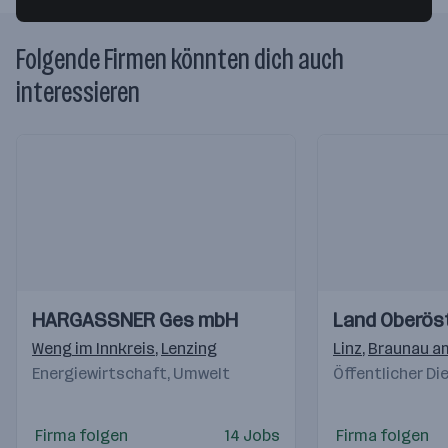
Folgende Firmen könnten dich auch
interessieren
Einblicke
Einblicke
Einblicke
Einblicke
HARGASSNER Ges mbH
Land Oberöst
Videos
Videos
Weng im Innkreis
,
Lenzing
Linz
,
Braunau am
Energiewirtschaft, Umwelt
Öffentlicher Di
Firma folgen
14 Jobs
Firma folgen