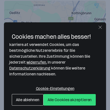
Cookies machen alles besser!
karriere.at verwendet Cookies, um das
bestmögliche Nutzererlebnis für Sie
Map data ©2026 Google
sicherzustellen. Ihre Zustimmung können Sie
ALLFACE Befestigungstechnologie GmbH
jederzeit
widerrufen.
In unserer
Datenschutzerklärung
können Sie weitere
Ared Straße 29/Büro 222
Informationen nachlesen.
2544 Leobersdorf
— Route berechnen
Cookie-Einstellungen
Webseite
Alle ablehnen
Alle Cookies akzeptieren