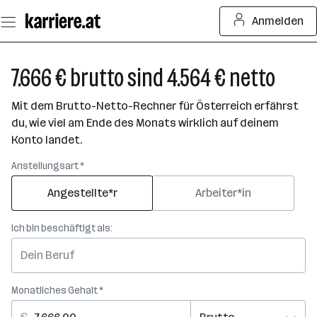
Zum
Anmelden
Seiteninhalt
springen
7.666 € brutto sind 4.564 € netto
Mit dem Brutto-Netto-Rechner für Österreich erfährst
du, wie viel am Ende des Monats wirklich auf deinem
Konto landet.
Anstellungsart *
Angestellte*r
Arbeiter*in
Ich bin beschäftigt als:
Monatliches Gehalt *