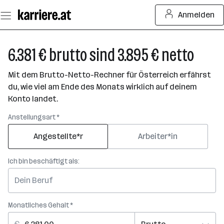
Zum
Anmelden
Seiteninhalt
springen
6.381 € brutto sind 3.895 € netto
Mit dem Brutto-Netto-Rechner für Österreich erfährst
du, wie viel am Ende des Monats wirklich auf deinem
Konto landet.
Anstellungsart *
Angestellte*r
Arbeiter*in
Ich bin beschäftigt als:
Monatliches Gehalt *