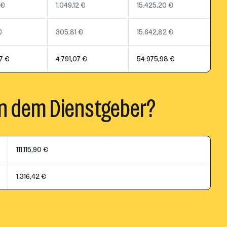
 €
1.049,12 €
15.425,20 €
€
305,81 €
15.642,82 €
7 €
4.791,07 €
54.975,98 €
n dem Dienstgeber?
111.115,90 €
1.316,42 €