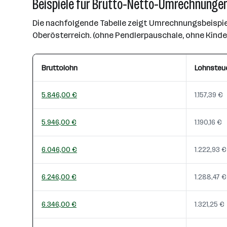
Beispiele für Brutto-Netto-Umrechnungen
Die nachfolgende Tabelle zeigt Umrechnungsbeispiel
Oberösterreich. (ohne Pendlerpauschale, ohne Kind
Bruttolohn
Lohnsteu
5.846,00 €
1.157,39 €
5.946,00 €
1.190,16 €
6.046,00 €
1.222,93 €
6.246,00 €
1.288,47 €
6.346,00 €
1.321,25 €