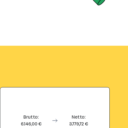
Brutto:
Netto:
6.146,00 €
3.779,72 €