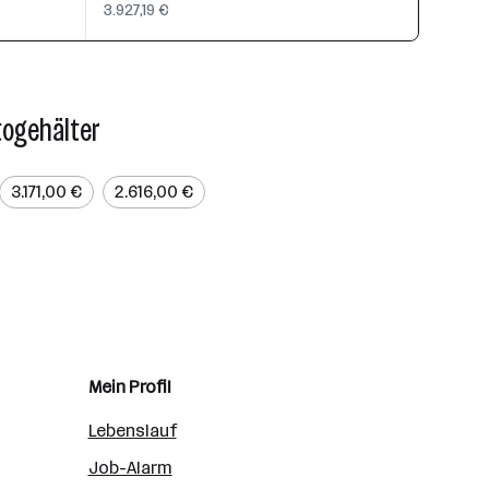
3.927,19 €
togehälter
3.171,00 €
2.616,00 €
Mein Profil
Lebenslauf
Job-Alarm