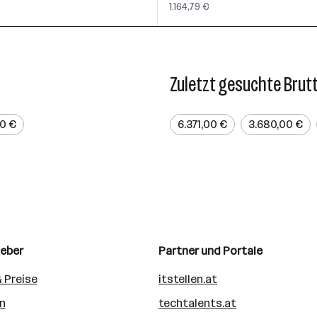
1.164,79 €
Zuletzt gesuchte Brut
00 €
6.371,00 €
3.680,00 €
geber
Partner und Portale
 Preise
itstellen.at
n
techtalents.at