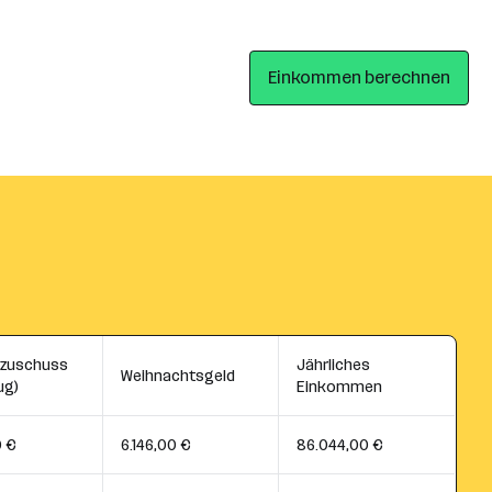
Einkommen berechnen
szuschuss
Jährliches
Weihnachtsgeld
ug)
Einkommen
0 €
6.146,00 €
86.044,00 €