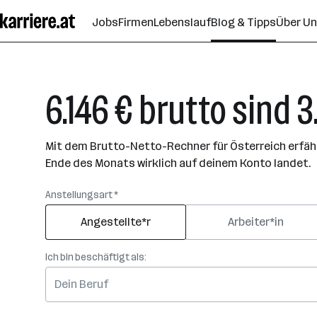
Zum
Jobs
Firmen
Lebenslauf
Blog & Tipps
Über U
Seiteninhalt
springen
6.146 € brutto sind 3
Mit dem Brutto-Netto-Rechner für Österreich erfährs
Ende des Monats wirklich auf deinem Konto landet.
Anstellungsart *
Angestellte*r
Arbeiter*in
Ich bin beschäftigt als: