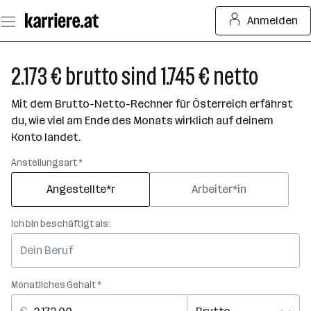
Zum
Anmelden
Seiteninhalt
springen
2.173 € brutto sind 1.745 € netto
Mit dem Brutto-Netto-Rechner für Österreich erfährst
du, wie viel am Ende des Monats wirklich auf deinem
Konto landet.
Anstellungsart *
Angestellte*r
Arbeiter*in
Ich bin beschäftigt als:
Monatliches Gehalt *