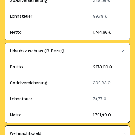
Sozialversicherung
328,56 €
Lohnsteuer
99,78 €
Netto
1.744,66 €
Urlaubszuschuss (13. Bezug)
Brutto
2.173,00 €
Sozialversicherung
306,83 €
Lohnsteuer
74,77 €
Netto
1.791,40 €
Weihnachtsgeld