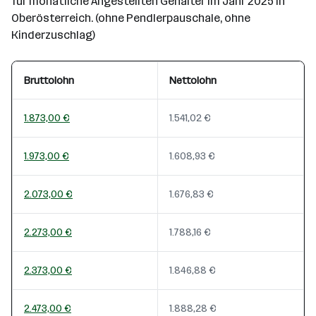
für monatliche Angestellten Gehälter im Jahr 2025 in
Oberösterreich. (ohne Pendlerpauschale, ohne
Kinderzuschlag)
Bruttolohn
Nettolohn
1.873,00 €
1.541,02 €
1.973,00 €
1.608,93 €
2.073,00 €
1.676,83 €
2.273,00 €
1.788,16 €
2.373,00 €
1.846,88 €
2.473,00 €
1.888,28 €