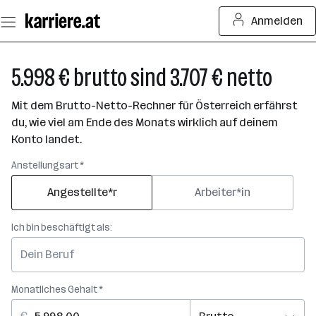
Zum
Anmelden
Seiteninhalt
springen
5.998 € brutto sind 3.707 € netto
Mit dem Brutto-Netto-Rechner für Österreich erfährst
du, wie viel am Ende des Monats wirklich auf deinem
Konto landet.
Anstellungsart *
Angestellte*r
Arbeiter*in
Ich bin beschäftigt als:
Monatliches Gehalt *