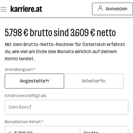
Zum
Anmelden
Seiteninhalt
springen
5.798 € brutto sind 3.609 € netto
Mit dem Brutto-Netto-Rechner für Österreich erfährst
du, wie viel am Ende des Monats wirklich auf deinem
Konto landet.
Anstellungsart *
Angestellte*r
Arbeiter*in
Ich bin beschäftigt als:
Monatliches Gehalt *