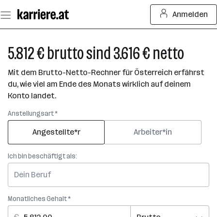
Zum
Anmelden
Seiteninhalt
springen
5.812 € brutto sind 3.616 € netto
Mit dem Brutto-Netto-Rechner für Österreich erfährst
du, wie viel am Ende des Monats wirklich auf deinem
Konto landet.
Anstellungsart *
Angestellte*r
Arbeiter*in
Ich bin beschäftigt als:
Monatliches Gehalt *